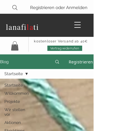
Registrieren oder Anmelden
lanaf
i
la
ti
kostenloser Versand
ab 40€
Vertrag widerrufen
Registrieren
Blog
Startseite
Startseite
Willkommen
Projekte
Wir stellen
vor
Aktionen
Stricktipps