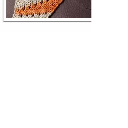
lanafilati
Populär
Lana Grossa Wolle günstig
Meilenweit Sockenwolle
Strickanleitung
Häkelnadeln
Merino Wolle von Lanagrossa
Lookbook Stricktrends
Lana Grossa Hand-dyed Garne
Sonderverkauf für Mitglieder
Impressum >