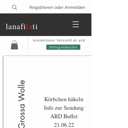
Registrieren oder Anmelden
lanaf
i
la
ti
kostenloser Versand
ab 40€
Vertrag widerrufen
Lana Grossa Wolle
Körbchen häkeln
Info zur Sendung
ARD Buffet
21.06.22