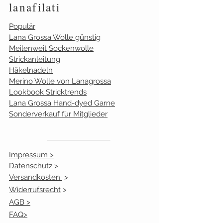
lanafilati
2
10
Populär
Lana Grossa Wolle günstig
3
12
Meilenweit Sockenwolle
Strickanleitung
4
12
Häkelnadeln
Merino Wolle von Lanagrossa
5
12
Lookbook Stricktrends
Lana Grossa Hand-dyed Garne
6
12
Sonderverkauf für Mitglieder
7
9
Impressum >
8
12
Datenschutz
>
Versandkosten
12
>
12
Widerrufsrecht
>
13
12
AGB >
FAQ>
15
12