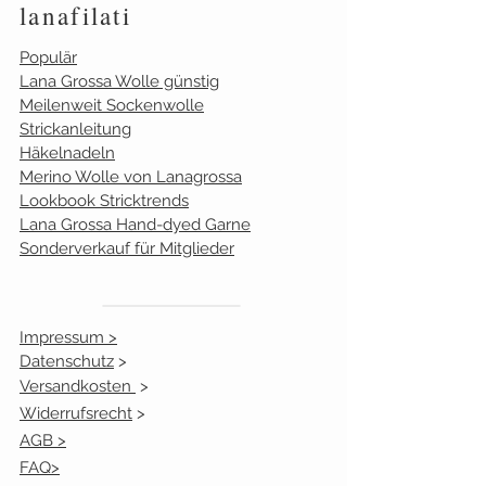
lanafilati
1
weiß
5
Populär
2
grége
3
Lana Grossa Wolle günstig
Meilenweit Sockenwolle
3
rosa
1
Strickanleitung
Häkelnadeln
4
zartblau
3
Merino Wolle von Lanagrossa
Lookbook Stricktrends
6
olivgrün
1
Lana Grossa Hand-dyed Garne
Sonderverkauf für Mitglieder
7
graubraun
1
8
schilf
2
Impressum >
Datenschutz
>
9
nougat
2
Versandkosten
>
11
rot
20
Widerrufsrecht
>
AGB >
13
stahlblau
0
FAQ>