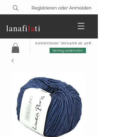
Registrieren oder Anmelden
lanaf
i
la
ti
kostenloser Versand
ab 40€
Vertrag widerrufen