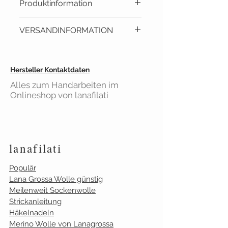
Produktinformation
Hersteller:
QT fabrics
Designerin:
Christine Anderson
Patchworkstoff mit Motiven.
VERSANDINFORMATION
Maritiem, Segelboote auf
dunkelblauen Untergrund
Lieferzeit: ca. 2 - 3 Tage
Material: 100% Baumwolle,
Versandkostenfrei
ab 40€
Hersteller Kontaktdaten
Druckstoff
Einkaufswert
Breite: ca. 115 cm
Alles zum Handarbeiten im
Gilt für Bestellungen aus
Onlineshop von lanafilati
Gezeigte Fläche: 21,5 x 21,5 cm
Deutschland
lanafilati
Populär
Lana Grossa Wolle günstig
Meilenweit Sockenwolle
Strickanleitung
Häkelnadeln
Merino Wolle von Lanagrossa