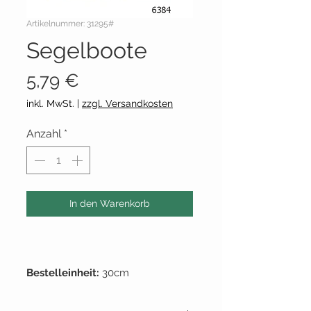
Artikelnummer: 31295#
Segelboote
Preis
5,79 €
inkl. MwSt.
|
zzgl. Versandkosten
Anzahl
*
In den Warenkorb
Bestelleinheit:
30cm
Stoffbreite:
~115cm
Grundpreis
: 1qm = 17,55 €