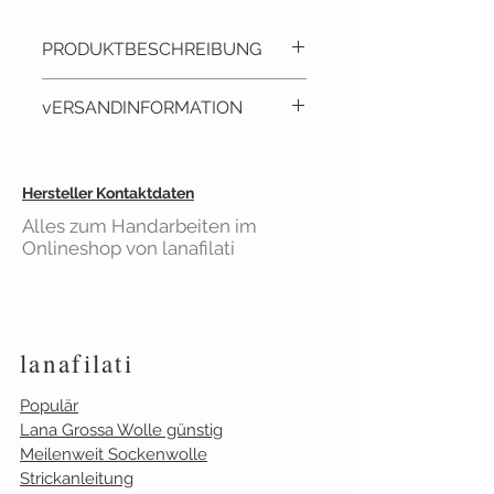
Lieferant:
RICO Design
PRODUKTBESCHREIBUNG
Kleine süsse Monster im
vERSANDINFORMATION
Kreuzstich, neue Muster zum
Besticken von Handtüchern,
Lätzchen und Bademantel. Im
Lieferzeit: ca. 2 - 3 Tage
Hersteller Kontaktdaten
Stickheft außerdem: 3
Versandkostenfrei
ab 40€
verschiedene Geburtsbilder,
Alles zum Handarbeiten im
Einkaufswert
Onlineshop von lanafilati
Buchstaben und tolle
Gilt für Bestellungen aus
Nähanleitungen für Kinder.
Deutschland
lanafilati
Populär
Lana Grossa Wolle günstig
Meilenweit Sockenwolle
Strickanleitung