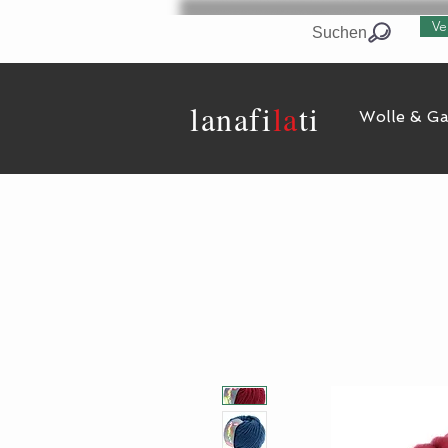
Ve
Suchen
lanaf
i
la
ti
Wolle & G