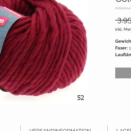
Artikelnu
 3,9
inkl. Mw
Gewich
Faser:
Lauflä
Empf. N
Liefera
Grundp
Liefers
VERSANDINFORMATION
LAGE