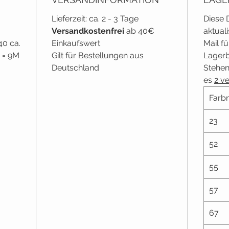
Lieferzeit: ca. 2 - 3 Tage
Diese 
Versandkostenfrei
ab 40€
aktuali
40 ca.
Einkaufswert
Mail f
 = 9M
Gilt für Bestellungen aus
Lagerb
Deutschland
Stehen
es
2 v
Farbn
23
52
55
57
67