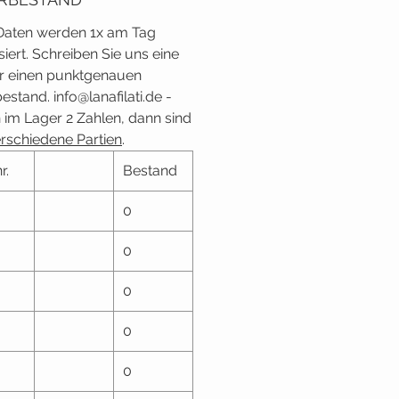
Daten werden 1x am Tag
siert. Schreiben Sie uns eine
ür einen punktgenauen
estand. info@lanafilati.de -
 im Lager 2 Zahlen, dann sind
erschiedene Partien
.
r.
Bestand
0
0
0
0
0