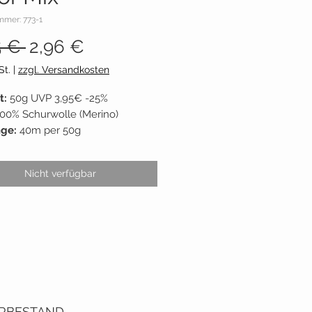
mmer: 773-1
Standardpreis
Sale-
5 € 
2,96 €
Preis
St.
|
zzgl. Versandkosten
t:
50g UVP 3,95€
-25%
100% Schurwolle (Merino)
nge:
40m per 50g
adelstärke:
12
nt:
Lana Grossa
Nicht verfügbar
reis:
59,20€ / 1 kg
tatus:
siehe "LAGERBESTAND"
RBESTAND