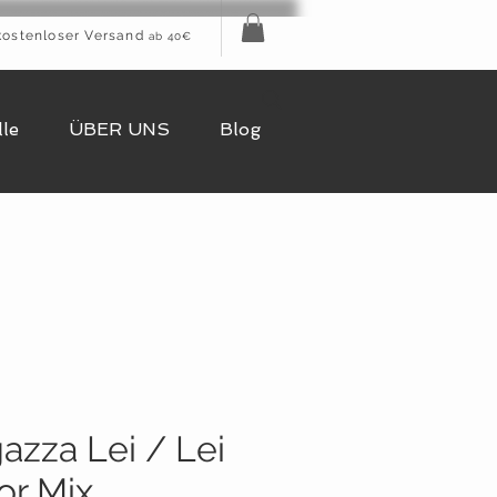
kostenloser Versand
ab 40€
le
ÜBER UNS
Blog
azza Lei / Lei
or Mix