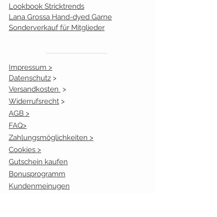
Lookbook Stricktrends
5
pink
0
Lana Grossa Hand-dyed Garne
Sonderverkauf für Mitglieder
6
bordeaux
0
7
violett
0
Impressum >
Datenschutz
>
8
grün
0
Versandkosten
>
9
petrolblau
0
Widerrufsrecht
>
AGB >
10
marine
0
FAQ>
Zahlungsmöglichkeiten >
11
nachtblau
0
Cookies >
Gutschein kaufen
12
dunkelgrau
0
Bonusprogramm
Kundenmeinugen
13
schwarz
0
14
weiß
0