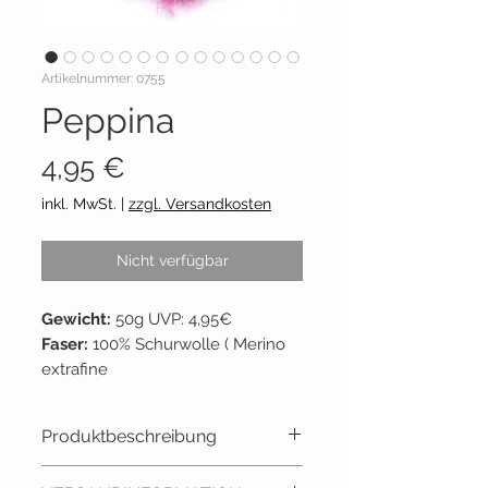
Artikelnummer: 0755
Peppina
Preis
4,95 €
inkl. MwSt.
|
zzgl. Versandkosten
Nicht verfügbar
Gewicht:
50g UVP: 4,95€
Faser:
100% Schurwolle ( Merino
extrafine
Lauflänge: ~
85m per 50g
Empf. Nadelstärke:
6 - 7
Produktbeschreibung
Lieferant:
Lana Grossa
Grundpreis:
99,00€ / 1 kg
Weiche Flauschwolle für