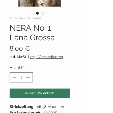
Artikelnummer: nera01
NERA No. 1
Lana Grossa
Preis
8,00 €
inkl. MwSt.
|
zzgl. Versandkosten
Anzahl
*
In den Warenkorb
Strickzeitung:
mit 38 Modellen
Erscheingstermin:
10-2025