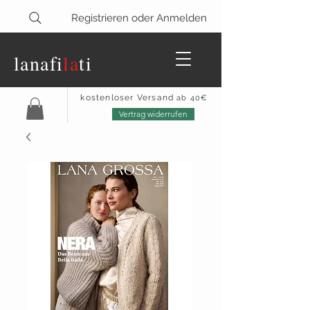
Registrieren oder Anmelden
lanaf
i
la
ti
kostenloser Versand
ab 40€
Vertrag widerrufen