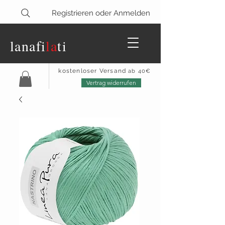
Registrieren oder Anmelden
lanaf
i
la
ti
kostenloser Versand
ab 40€
Vertrag widerrufen