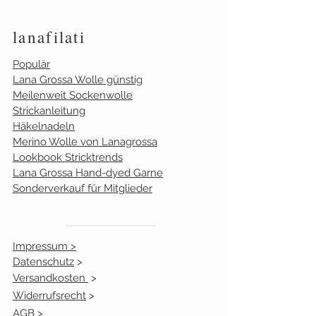
verschiedene Partien.
Farbe
Lager
lanafilati
1
weiß
0
Populär
Lana Grossa Wolle günstig
2
Meilenweit Sockenwolle
Strickanleitung
3
silbergrau
4
Häkelnadeln
Merino Wolle von Lanagrossa
4
dunkelgrau
0
Lookbook Stricktrends
Lana Grossa Hand-dyed Garne
5
hellblau
12
Sonderverkauf für Mitglieder
6
Impressum >
7
lila
9
Datenschutz
>
Versandkosten
>
8
Widerrufsrecht
>
9
AGB >