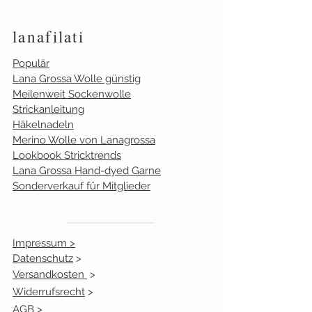
106
natur
10
lanafilati
107
anthrazit
5
Populär
110
hellgrau
4
Lana Grossa Wolle günstig
Meilenweit Sockenwolle
112
marine
0
Strickanleitung
Häkelnadeln
126
schwarz
6
Merino Wolle von Lanagrossa
Lookbook Stricktrends
128
blau
5
Lana Grossa Hand-dyed Garne
Sonderverkauf für Mitglieder
143
dunkelrot
3
149
altrosa
1
Impressum >
150
grün
2
Datenschutz
>
Versandkosten
>
152
hellblau
4
Widerrufsrecht
>
AGB >