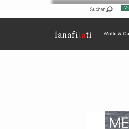
Ve
Suchen
lanaf
i
la
ti
Wolle & G