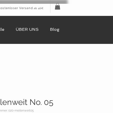
kostenloser Versand
ab 40€
le
ÜBER UNS
Blog
lenweit No. 05
ummer: 020-meilenweit05