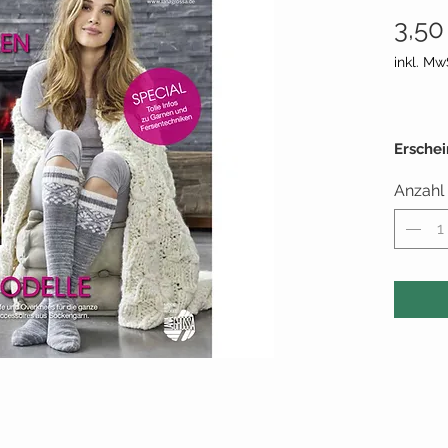
3,50
inkl. Mw
Ersche
Umfan
Anzahl
Seiten:
Liefera