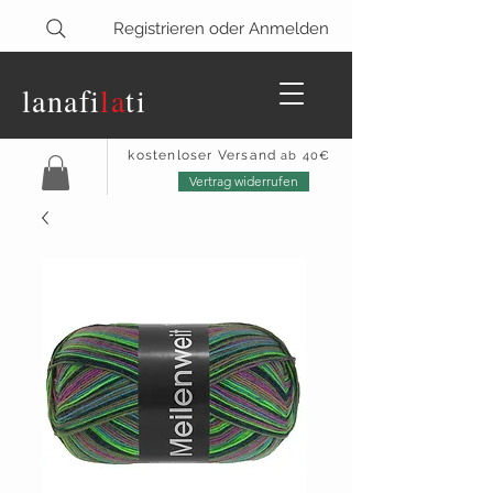
Registrieren oder Anmelden
lanaf
i
la
ti
kostenloser Versand
ab 40€
Vertrag widerrufen