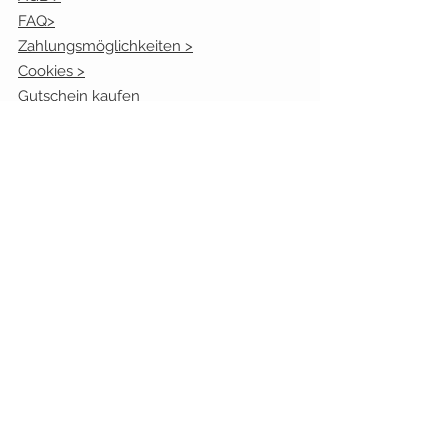
FAQ>
Zahlungsmöglichkeiten >
Cookies >
Gutschein kaufen
Bonusprogramm
Kundenmeinugen
Öffnungszeiten:
Mo. geschlossen
Die.
10.00 - 17.00
Uhr
Mi.
10.00 - 13.00
Uhr
Don.
10.00 - 17.00
Uhr
Fr.
10.00 - 17.00
Uhr
Sa.:
9.30 - 13.00
Uhr