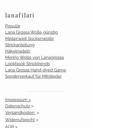
1801
4
lanafilati
1802
4
Populär
Lana Grossa Wolle günstig
1803
4
Meilenweit Sockenwolle
Strickanleitung
1804
4
Häkelnadeln
Merino Wolle von Lanagrossa
1805
4
Lookbook Stricktrends
Lana Grossa Hand-dyed Garne
1806
4
Sonderverkauf für Mitglieder
1807
4
Impressum >
1808
4
Datenschutz
>
Versandkosten
>
Widerrufsrecht
>
AGB >