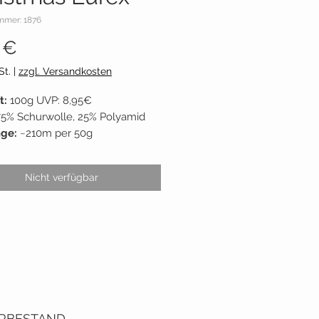
mmer: 1876
Preis
 €
St.
|
zzgl. Versandkosten
t:
100g UVP: 8,95€
75% Schurwolle, 25% Polyamid
nge:
~210m per 50g
Nadelstärke:
2,5 - 3
nt:
Lana Grossa
Nicht verfügbar
reis:
89,50€ / 1 kg
tatus:
siehe "LAGERBESTAND"
RBESTAND