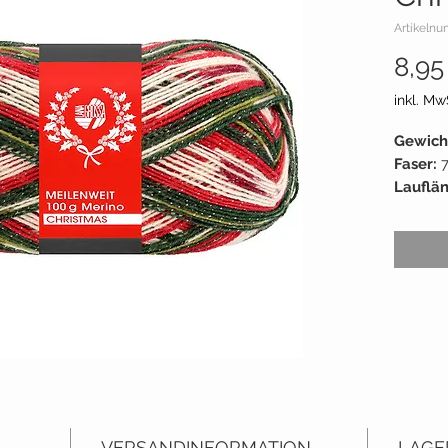
Artikelnu
8,95
inkl. Mw
Gewich
Faser:
Lauflä
Empf. 
Liefera
Grundp
Liefers
VERSANDINFORMATION
LAGE