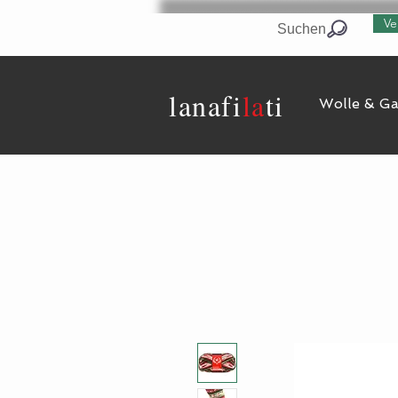
Ve
Suchen
lanaf
i
la
ti
Wolle & G