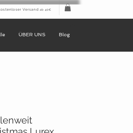
kostenloser Versand
ab 40€
le
ÜBER UNS
Blog
lenweit
istmas Lurex