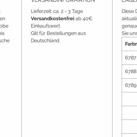
x
Lieferzeit: ca. 2 - 3 Tage
Diese 
hen
Versandkostenfrei
ab 40€
aktual
robe
Einkaufswert
genaue
is
Gilt für Bestellungen aus
Sie uns
sche
Deutschland
Farbn
6787
6788
6789