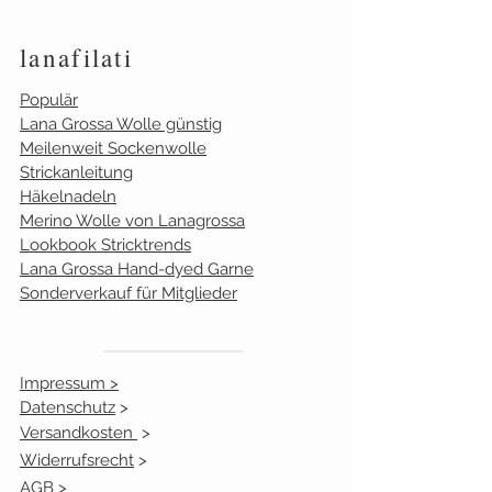
1101
0
lanafilati
1102
15
Populär
Lana Grossa Wolle günstig
1104
20
Meilenweit Sockenwolle
Strickanleitung
1105
20
Häkelnadeln
Merino Wolle von Lanagrossa
1106
16
Lookbook Stricktrends
Lana Grossa Hand-dyed Garne
1113
20
Sonderverkauf für Mitglieder
1141
15
Impressum >
1178
10
Datenschutz
>
Versandkosten
1282
>
0
Widerrufsrecht
>
1283
0
AGB >