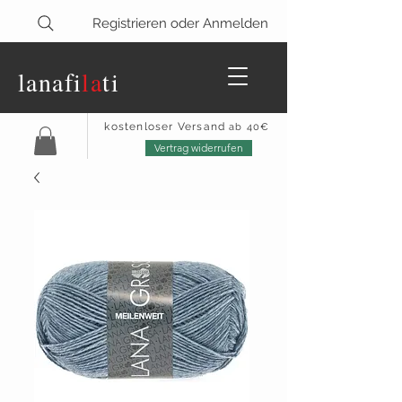
Registrieren oder Anmelden
lanaf
i
la
ti
kostenloser Versand
ab 40€
Vertrag widerrufen