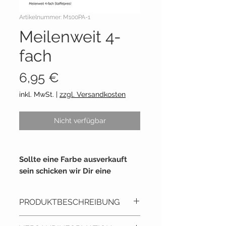
Artikelnummer: M100PA-1
Meilenweit 4-
fach
Preis
6,95 €
inkl. MwSt.
|
zzgl. Versandkosten
Nicht verfügbar
Sollte eine Farbe ausverkauft
sein schicken wir Dir eine
ähnliche mit. Teile uns bitte mit,
wenn Dir das nicht recht ist, wir
PRODUKTBESCHREIBUNG
informieren dich dann
unverzüglich damit du dir
Sockenwolle von Lana Grossa.