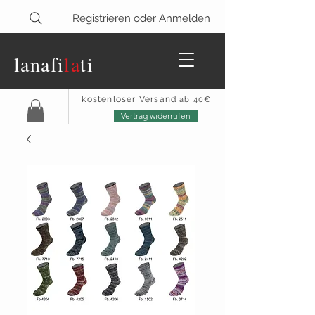
Registrieren oder Anmelden
lanaf
i
la
ti
kostenloser Versand
ab 40€
Vertrag widerrufen