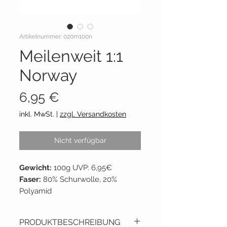
Artikelnummer: 020m100n
Meilenweit 1:1
Norway
Preis
6,95 €
inkl. MwSt.
|
zzgl. Versandkosten
Nicht verfügbar
Gewicht:
100g UVP: 6,95€
Faser:
80% Schurwolle, 20%
Polyamid
Lauflänge:
~210m per 50g
Empf. Nadelstärke:
2,5 - 3
PRODUKTBESCHREIBUNG
Lieferant:
Lana Grossa