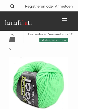
Registrieren oder Anmelden
lanaf
i
la
ti
kostenloser Versand
ab 40€
Vertrag widerrufen