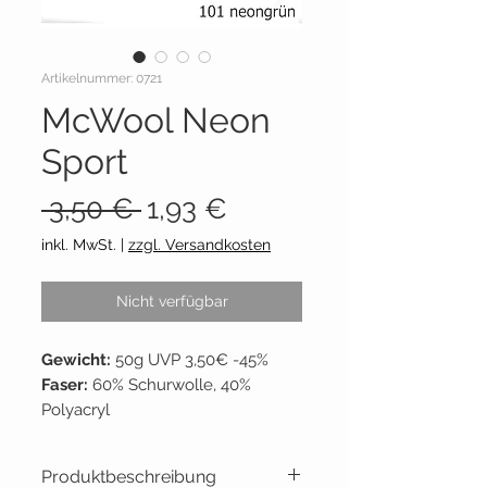
Artikelnummer: 0721
McWool Neon
Sport
Standardpreis
Sale-
 3,50 € 
1,93 €
Preis
inkl. MwSt.
|
zzgl. Versandkosten
Nicht verfügbar
Gewicht:
50g UVP 3,50€ -45%
Faser:
60% Schurwolle, 40%
Polyacryl
Lauflänge:
~65m per 50g
Empf. Nadelstärke:
5,5 - 6,5
Produktbeschreibung
Lieferant:
Lana Grossa