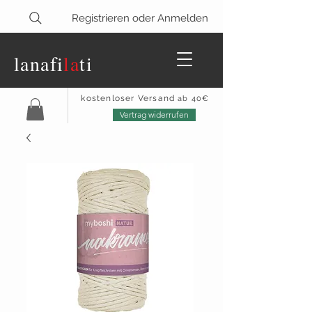
Registrieren oder Anmelden
lanaf
i
la
ti
kostenloser Versand
ab 40€
Vertrag widerrufen