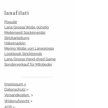
hellgrau
2
großflächigere Projekte.
lanafilati
jade
0
Populär
honig
1
Lana Grossa Wolle günstig
Meilenweit Sockenwolle
Strickanleitung
Häkelnadeln
Merino Wolle von Lanagrossa
Lookbook Stricktrends
Lana Grossa Hand-dyed Garne
Sonderverkauf für Mitglieder
Diese Daten werden 1x am Tag
aktualisiert. Du möchtest einen
Impressum >
ganz genauen Lagerbestand,
Datenschutz
>
dann schreib uns eine Mail
Versandkosten
>
info@lanafilati.de
Widerrufsrecht
>
AGB >