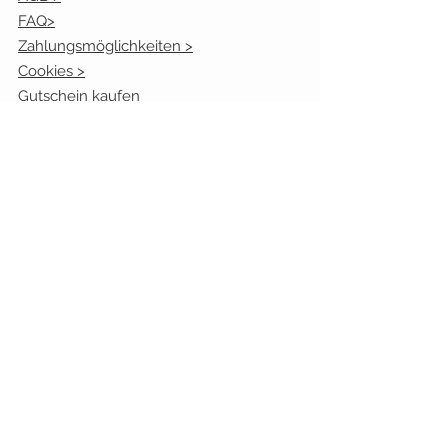
FAQ>
Zahlungsmöglichkeiten >
Cookies >
Gutschein kaufen
Bonusprogramm
Kundenmeinugen
Öffnungszeiten:
Mo. geschlossen
Die.
10.00 - 17.00
Uhr
Mi.
10.00 - 13.00
Uhr
Don.
10.00 - 17.00
Uhr
Fr.
10.00 - 17.00
Uhr
Sa.:
9.30 - 13.00
Uhr