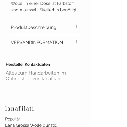
Wolle. In einer Dose ist Farbstoff
und Alaunsalz. Weiterhin benötigt
man zum Fixieren noch Essig.
Produktbeschreibung
Mit den myhoshi Naturfarben
VERSANDINFORMATION
wird das Färben endlich einfach.
Auch zum Solarfärben geeignet.
Lieferzeit: ca. 2 - 3 Tage
Es gibt 6 Farben zur Auswahl:
Versandkostenfrei
ab 40€
Hersteller Kontaktdaten
Kurkuma, Krappwurz,
Einkaufswert
Berberitze, Birke, Granatapfel,
Alles zum Handarbeiten im
Gilt für Bestellungen aus
Onlineshop von lanafilati
Blauholz
Deutschland
lanafilati
Populär
Lana Grossa Wolle günstig