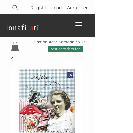
Registrieren oder Anmelden
lanaf
i
la
ti
kostenloser Versand
ab 40€
Vertrag widerrufen