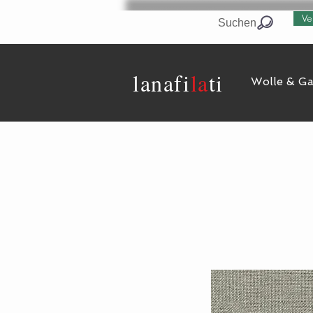
Ve
Suchen
lanaf
i
la
ti
Wolle & G