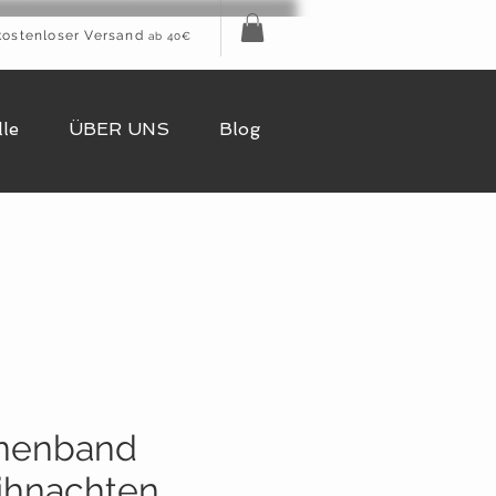
kostenloser Versand
ab 40€
le
ÜBER UNS
Blog
nenband
hnachten