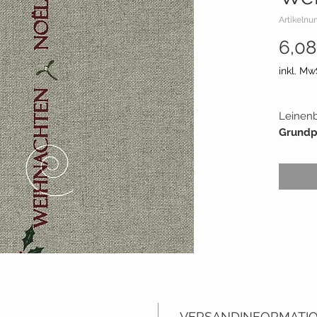
Artikelnu
6,08
inkl. Mw
Leinenb
Grundp
Faser:
L
Rappor
Herstel
VERSANDINFORMATI