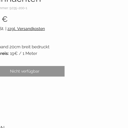
mmer: 5035-200-1
Preis
 €
St.
|
zzgl. Versandkosten
and 20cm breit bedruckt
reis:
19€ / 1 Meter
einen
t:
ca. 32cm = Bestelleinheit
Nicht verfügbar
ler:
Vaupel & Heilenbeck
ON