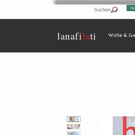
Ve
Suchen
lanaf
i
la
ti
Wolle & G