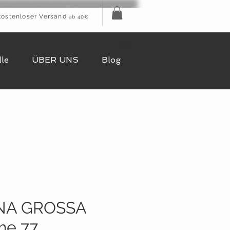
kostenloser Versand
ab 40€
le
ÜBER UNS
Blog
NA GROSSA
me 77