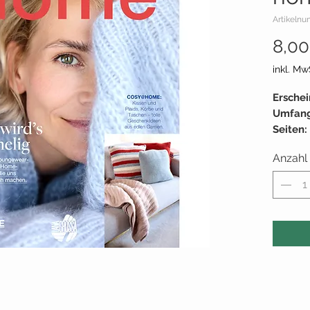
Artikelnu
8,00
inkl. Mw
Ersche
Umfan
Seiten:
Liefera
Anzahl
Blick i