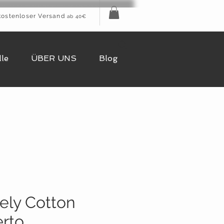
kostenloser Versand
ab 40€
le
ÜBER UNS
Blog
ely Cotton
erto