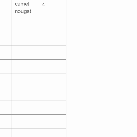
camel
4
nougat