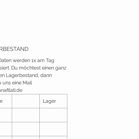
RBESTAND
Daten werden 1x am Tag
isiert. Du möchtest einen ganz
en Lagerbestand, dann
b uns eine Mail
nafilati.de
r.
Lager