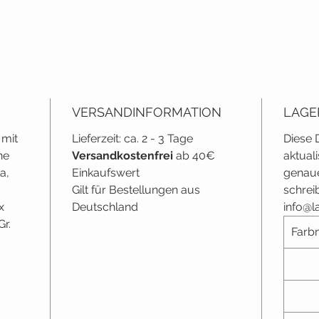
VERSANDINFORMATION
LAGE
mit
Lieferzeit: ca. 2 - 3 Tage
Diese 
ne
Versandkostenfrei
ab 40€
aktual
a,
Einkaufswert
genau
Gilt für Bestellungen aus
schrei
x
Deutschland
info@la
Gr.
Farbn