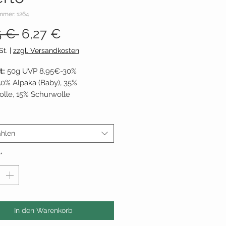
mmer: 1264
Standardpreis
Sale-
5 € 
6,27 €
Preis
St.
|
zzgl. Versandkosten
t:
50g UVP 8,95€-30%
0% Alpaka (Baby), 35%
lle, 15% Schurwolle
ge: ~
110m per 50g
adelstärke:
6
nt:
Lana Grossa
hlen
reis:
125,40€ / 1 kg
tatus:
siehe "LAGERBESTAND"
*
In den Warenkorb