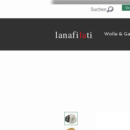
Ve
Suchen
lanaf
i
la
ti
Wolle & G