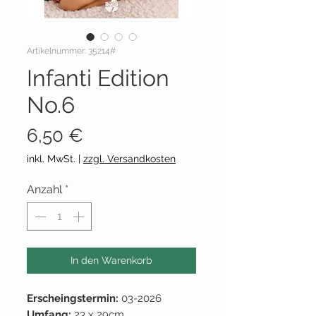
Artikelnummer: 35214#
Infanti Edition
No.6
Preis
6,50 €
inkl. MwSt.
|
zzgl. Versandkosten
Anzahl
*
In den Warenkorb
Erscheingstermin:
03-2026
Umfang:
23 x 29cm