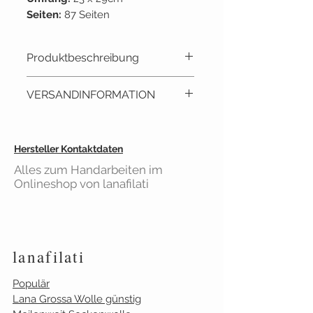
Seiten:
87 Seiten
Lieferant:
Lana Grossa
Produktbeschreibung
Strick- und Häkelheft Infanti
VERSANDINFORMATION
Edition No.6 von LANA GROSSA.
Mit 39 Modelle, aus weichen,
robusten und farbenfrohen
Lieferzeit: ca. 2 - 3 Tage
Hersteller Kontaktdaten
Garnen.
Versandkostenfrei
ab 40€
Alles zum Handarbeiten im
Einkaufswert
Onlineshop von lanafilati
Gilt für Bestellungen aus
Deutschland
lanafilati
Populär
Lana Grossa Wolle günstig