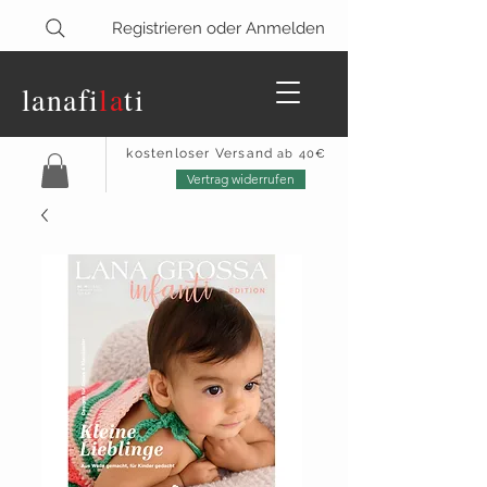
Registrieren oder Anmelden
lanaf
i
la
ti
kostenloser Versand
ab 40€
Vertrag widerrufen