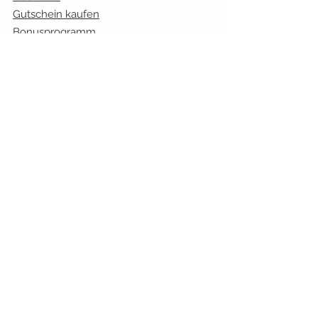
Gutschein kaufen
Bonusprogramm
Kundenmeinugen
Öffnungszeiten:
Mo. geschlossen
Die.
10.00 - 17.00
Uhr
Mi.
10.00 - 13.00
Uhr
Don.
10.00 - 17.00
Uhr
Fr.
10.00 - 17.00
Uhr
Sa.:
9.30 - 13.00
Uhr
bleiben Sie verbunden