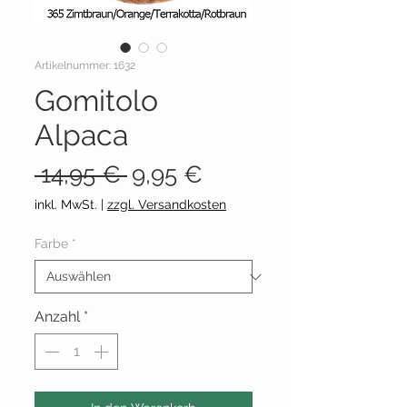
Artikelnummer: 1632
Gomitolo
Alpaca
Standardpreis
Sale-
 14,95 € 
9,95 €
Preis
inkl. MwSt.
|
zzgl. Versandkosten
Farbe
*
Anzahl
*