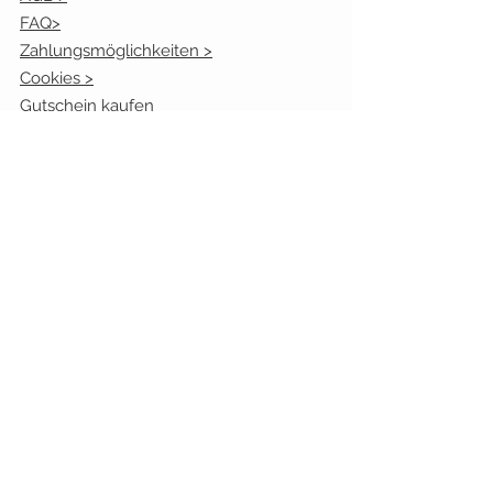
FAQ>
Zahlungsmöglichkeiten >
Cookies >
Gutschein kaufen
Bonusprogramm
Kundenmeinugen
Öffnungszeiten:
Mo. geschlossen
Die.
10.00 - 17.00
Uhr
Mi.
10.00 - 13.00
Uhr
Don.
10.00 - 17.00
Uhr
Fr.
10.00 - 17.00
Uhr
Sa.:
9.30 - 13.00
Uhr