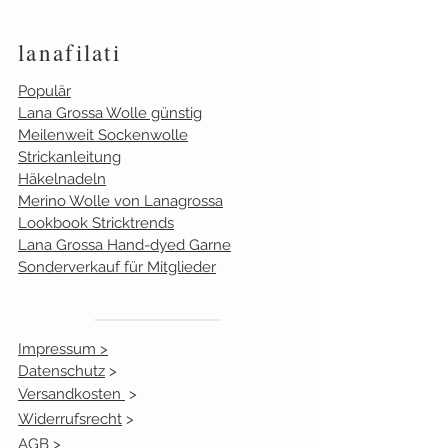
364
0
lanafilati
365
6
Populär
370
0
Lana Grossa Wolle günstig
Meilenweit Sockenwolle
371
6
Strickanleitung
Häkelnadeln
372
4
Merino Wolle von Lanagrossa
Lookbook Stricktrends
373
0
Lana Grossa Hand-dyed Garne
Diese Daten werden 1x am Tag
Sonderverkauf für Mitglieder
aktualisiert. Sie möchten einen
ganz genauen Lagerbestand?
Schreiben Sie uns eine Mail
Impressum >
info@lanafilati.de - Stehen in der
Datenschutz
>
Mengenangabe 2 Zahlen, dann
Versandkosten
>
sind es 2 verschiedene Partien
Widerrufsrecht
>
AGB >