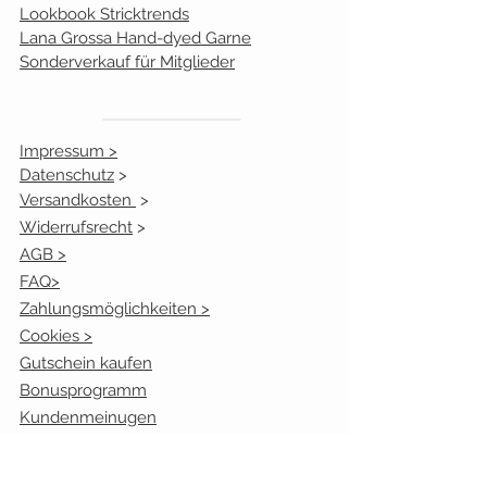
7
rotbrauna
0
Lookbook Stricktrends
rosa
Lana Grossa Hand-dyed Garne
Sonderverkauf für Mitglieder
11
jeans ecru
0
12
graublau
0
Impressum >
Datenschutz
>
13
mokka h
0
Versandkosten
>
´braun
Widerrufsrecht
>
14
schwarz ecru
0
AGB >
FAQ>
Zahlungsmöglichkeiten >
Cookies >
Gutschein kaufen
Bonusprogramm
Kundenmeinugen