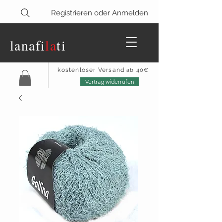
Registrieren oder Anmelden
lanaf
i
la
ti
kostenloser Versand
ab 40€
Vertrag widerrufen