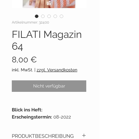
Artikelnummer: 32400
FILATI Magazin
64
Preis
8,00 €
inkl. MwSt.
|
zzgl. Versandkosten
Nicht verfügbar
Blick ins Heft:
Erscheingstermin:
08-2022
Umfang:
23 x 33cm
Seiten:
99 Seiten
PRODUKTBESCHREIBUNG
Lieferant:
Lana Grossa