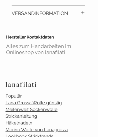
FILATI Journal 64
VERSANDINFORMATION
Die neuen Stricktrends für
Herbst/ Winter 2022/23. Die
neuen Wollqualitäten von Lana
Lieferzeit: ca. 2 - 3 Tage
Hersteller Kontaktdaten
Grossa sind kuschlig, voluminös
Versandkostenfrei
ab 40€
oder oft ganz bunt. Im Lana
Alles zum Handarbeiten im
Einkaufswert
Onlineshop von lanafilati
Grossa Magazin findest Du tolle
Gilt für Bestellungen aus
Modelle im Patentmuster, neue
Deutschland
Farbkombinationen, viele
Zopfmustermodelle, Jacken
.....Du kannst dich gar nicht
lanafilati
entscheiden, welches Modell
Populär
zuerst gestrickt wird.
Lana Grossa Wolle günstig
Meilenweit Sockenwolle
Strickanleitung
Häkelnadeln
Merino Wolle von Lanagrossa
Lookbook Stricktrends