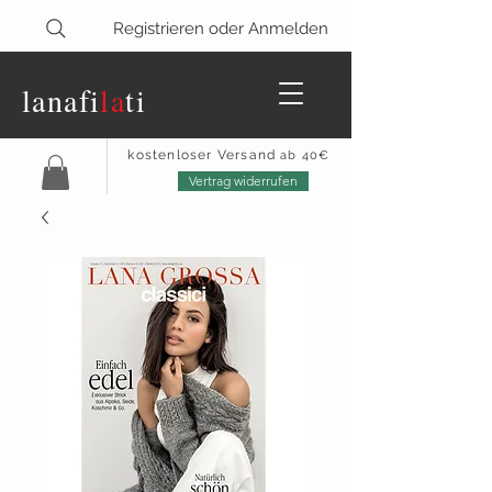
Registrieren oder Anmelden
lanaf
i
la
ti
kostenloser Versand
ab 40€
Vertrag widerrufen