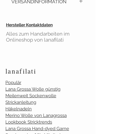
VERSANDINFORMATION
Strickmode Herbst/ Winter
2019/ 2020. Klassische Modelle
aus edlen, kuscheligen Garnen
Lieferzeit: ca. 6 Tage
Hersteller Kontaktdaten
mit rustikalem Chame. In der
Versandkostenfrei
ab 40€
neune Classici No. 9 von Lana
Alles zum Handarbeiten im
Einkaufswert
Onlineshop von lanafilati
Grossa.
Gilt für Bestellungen aus
Deutschland
lanafilati
Populär
Lana Grossa Wolle günstig
Meilenweit Sockenwolle
Strickanleitung
Häkelnadeln
Merino Wolle von Lanagrossa
Lookbook Stricktrends
Lana Grossa Hand-dyed Garne