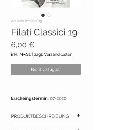
Artikelnummer: C19
Filati Classici 19
Preis
6,00 €
inkl. MwSt.
|
zzgl. Versandkosten
Nicht verfügbar
Erscheingstermin:
07-2020
Umfang:
23 x 33cm
Seiten:
Seiten
PRODUKTBESCHREIBUNG
Lieferant:
Lana Grossa
Ausgabe 19