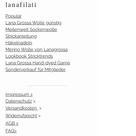
lanafilati
1
weiß
10
Populär
Lana Grossa Wolle günstig
2
creme
0
Meilenweit Sockenwolle
Strickanleitung
3
gelb
6
Häkelnadeln
Merino Wolle von Lanagrossa
4
orange
13
Lookbook Stricktrends
Lana Grossa Hand-dyed Garne
5
koralle
18
Sonderverkauf für Mitglieder
6
rot
9
Impressum >
7
dunkelrot
4
Datenschutz
>
Versandkosten
>
8
pink
2
Widerrufsrecht
>
9
fliederlila
0
AGB >
FAQ>