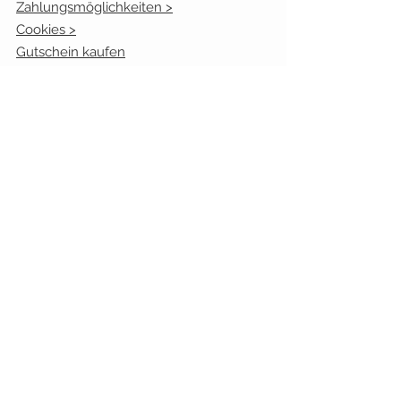
Zahlungsmöglichkeiten >
Cookies >
Gutschein kaufen
Bonusprogramm
Kundenmeinugen
Öffnungszeiten:
Mo. geschlossen
Die.
10.00 - 17.00
Uhr
Mi.
10.00 - 13.00
Uhr
Don.
10.00 - 17.00
Uhr
Fr.
10.00 - 17.00
Uhr
Sa.:
9.30 - 13.00
Uhr
bleiben Sie verbunden