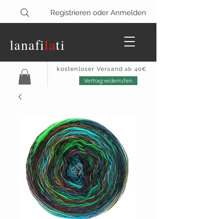
Registrieren oder Anmelden
lanaf
i
la
ti
kostenloser Versand
ab 40€
Vertrag widerrufen