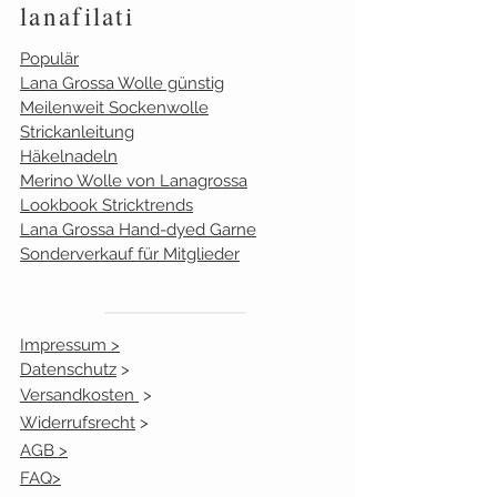
lanafilati
4
3
Populär
Lana Grossa Wolle günstig
10
1
Meilenweit Sockenwolle
Strickanleitung
15
2
Häkelnadeln
Merino Wolle von Lanagrossa
19
0
Lookbook Stricktrends
Lana Grossa Hand-dyed Garne
20
7
Sonderverkauf für Mitglieder
Impressum >
Datenschutz
>
Versandkosten
>
Widerrufsrecht
>
AGB >
FAQ>