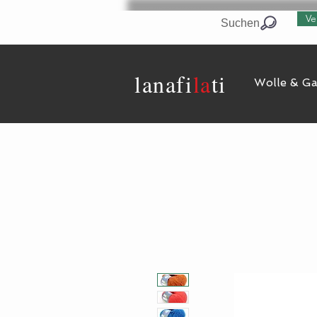
Ve
Suchen
lanaf
i
la
ti
Wolle & G