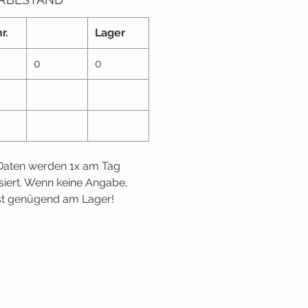
r.
Lager
0
0
Daten werden 1x am Tag
isiert. Wenn keine Angabe,
st genügend am Lager!