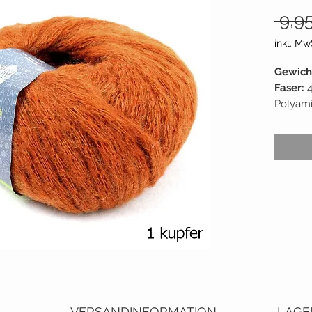
 9,9
inkl. Mw
Gewich
Faser:
Polyam
Lauflä
Empf. 
Liefera
Grundp
Liefers
VERSANDINFORMATION
LAGE