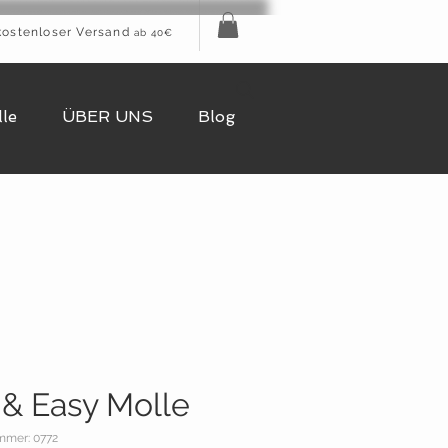
kostenloser Versand
ab 40€
le
ÜBER UNS
Blog
 & Easy Molle
mmer: 0772