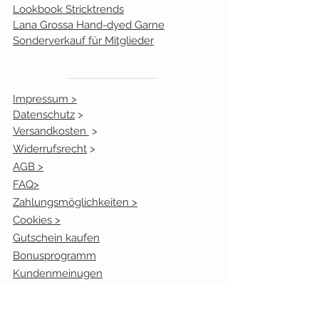
5
weinrot
0
Lookbook Stricktrends
Lana Grossa Hand-dyed Garne
6
anthrazit
0
Sonderverkauf für Mitglieder
7
d´grau
0
Impressum >
Datenschutz
>
Versandkosten
>
Widerrufsrecht
>
AGB >
FAQ>
Zahlungsmöglichkeiten >
Cookies >
Gutschein kaufen
Bonusprogramm
Kundenmeinugen