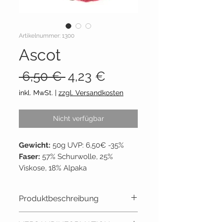
Artikelnummer: 1300
Ascot
Standardpreis
Sale-
 6,50 € 
4,23 €
Preis
inkl. MwSt.
|
zzgl. Versandkosten
Nicht verfügbar
Gewicht:
50g UVP: 6,50€ -35%
Faser:
57% Schurwolle, 25%
Viskose, 18% Alpaka
Lauflänge: ~
120m per 50g
Empf. Nadelstärke:
5
Produktbeschreibung
Lieferant:
Lana Grossa
Grundpreis:
84,60€ / 1 kg
Dieses Streichgarn ist nicht ganz