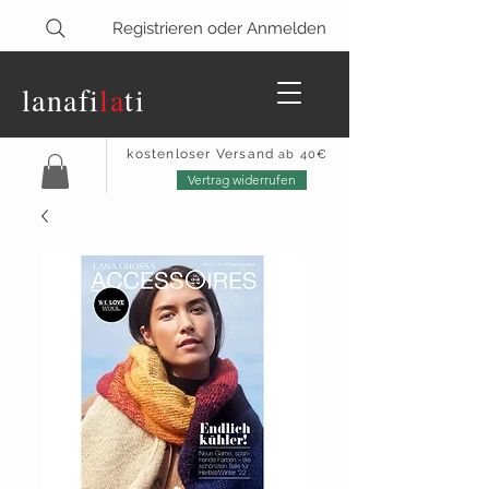
Registrieren oder Anmelden
lanaf
i
la
ti
kostenloser Versand
ab 40€
Vertrag widerrufen