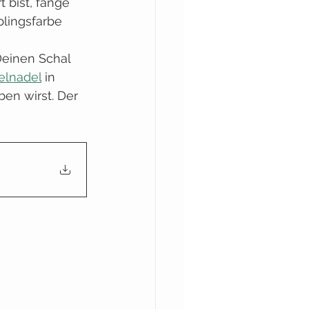
 bist, fange 
blingsfarbe 
Deinen Schal 
elnadel
 in 
en wirst. Der 