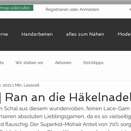
rtrag widerrufen
Registrieren oder Anmelden
arne
Handarbeiten
alles zum Nähen
Model
te
Wir stellen vor
Aktionen
Stricktipps
v. 2021
1 Min. Lesezeit
 | Ran an die Häkelnade
n Schal aus diesem wundervollen, feinen Lace-Garn 
nseren absoluten Lieblingsgarnen, da es so vielseitig 
nd flauschig. Der Superkid-Mohair Anteil von 70% sorgt