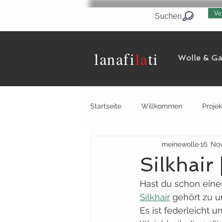
Ve
Suchen
lanaf
i
la
ti
Wolle & G
Startseite
Willkommen
Projek
meinewolle
16. No
Silkhair
Hast du schon eine
Silkhair
 gehört zu u
Es ist federleicht u