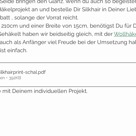
Seide bringen den Glanz. Wenn du auch so begeistert
äkelprojekt an und bestelle Dir Silkhair in Deiner Lie
att , solange der Vorrat reicht.
 210cm und einer Breite von 15cm, benötigst Du für 
 Gehäkelt haben wir beidseitig gleich, mit der 
Wollhäk
auch als Anfänger viel Freude bei der Umsetzung hab
st einfach.
ilkhairprint-schal
.pdf
en • 392KB
e mit Deinem individuellen Projekt.