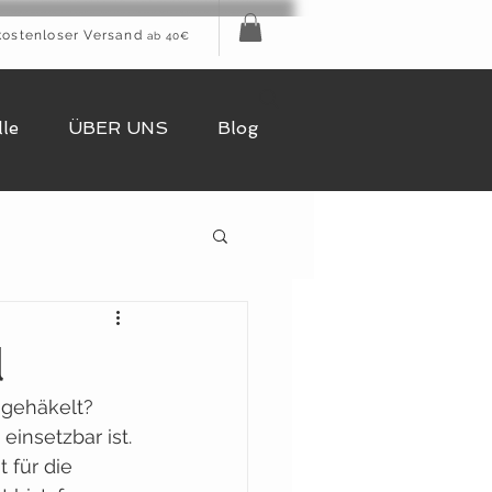
kostenloser Versand
ab 40€
le
ÜBER UNS
Blog
l
gehäkelt? 
einsetzbar ist. 
 für die 