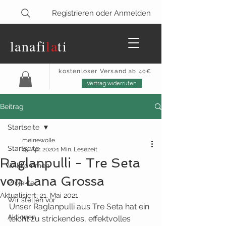
Registrieren oder Anmelden
lanaf
i
la
ti
kostenloser Versand
ab 40€
Vertrag widerrufen
Beitrag
Startseite
meinewolle
Startseite
15. Apr. 2020
1 Min. Lesezeit
Raglanpulli - Tre Seta
Willkommen
von Lana Grossa
Projekte
Aktualisiert:
21. Mai 2021
Wir stellen vor
Unser Raglanpulli aus Tre Seta hat ein 
Aktionen
leicht zu strickendes, effektvolles 