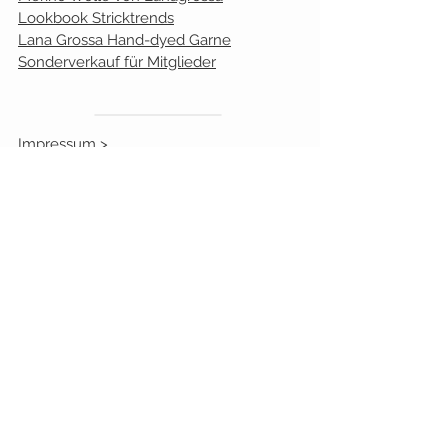
Lookbook Stricktrends
Lana Grossa Hand-dyed Garne
Sonderverkauf für Mitglieder
Impressum >
Datenschutz
>
Versandkosten
>
Widerrufsrecht
>
AGB >
FAQ>
Zahlungsmöglichkeiten >
Cookies >
Gutschein kaufen
Bonusprogramm
Kundenmeinugen