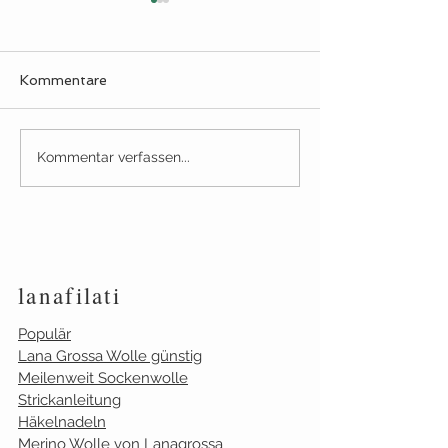
Kommentare
Solarfärben zerzaustes
Silkhair | Ran a
Kommentar verfassen...
Knäuel
Häkelnadel
lanafilati
Populär
Lana Grossa Wolle günstig
Meilenweit Sockenwolle
Strickanleitung
Häkelnadeln
Merino Wolle von Lanagrossa