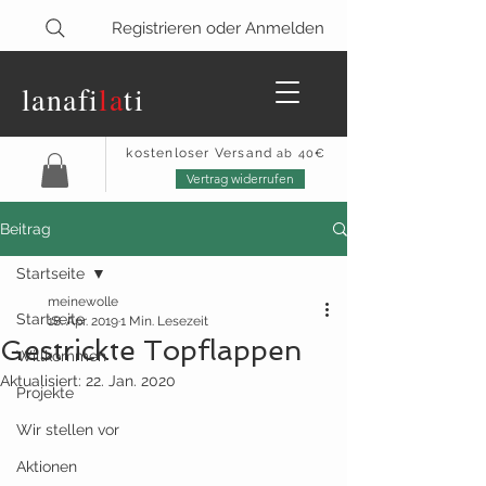
Registrieren oder Anmelden
lanaf
i
la
ti
kostenloser Versand
ab 40€
Vertrag widerrufen
Beitrag
Startseite
meinewolle
Startseite
18. Apr. 2019
1 Min. Lesezeit
Gestrickte Topflappen
Willkommen
Aktualisiert:
22. Jan. 2020
Projekte
Wir stellen vor
Aktionen