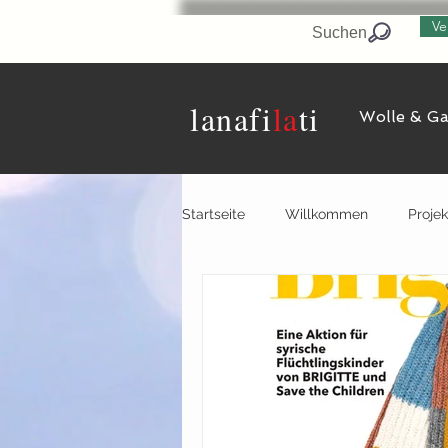
Ve
Suchen
lanaf
i
la
ti
Wolle & G
Startseite
Willkommen
Projek