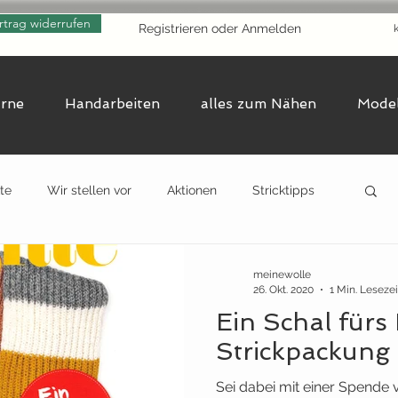
rtrag widerrufen
Registrieren oder Anmelden
arne
Handarbeiten
alles zum Nähen
Model
te
Wir stellen vor
Aktionen
Stricktipps
meinewolle
26. Okt. 2020
1 Min. Lesezei
Ein Schal fürs
Strickpackung
Sei dabei mit einer Spende 