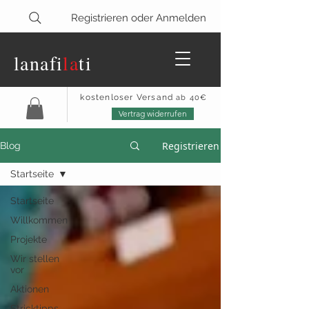
Registrieren oder Anmelden
lanaf
i
la
ti
kostenloser Versand
ab 40€
Vertrag widerrufen
Registrieren
Blog
Startseite
Startseite
Willkommen
Projekte
Wir stellen
vor
Aktionen
Stricktipps