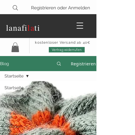
Registrieren oder Anmelden
lanaf
i
la
ti
kostenloser Versand
ab 40€
Vertrag widerrufen
Registrieren
Blog
Startseite
Startseite
Willkommen
Projekte
Wir stellen
vor
Aktionen
Stricktipps