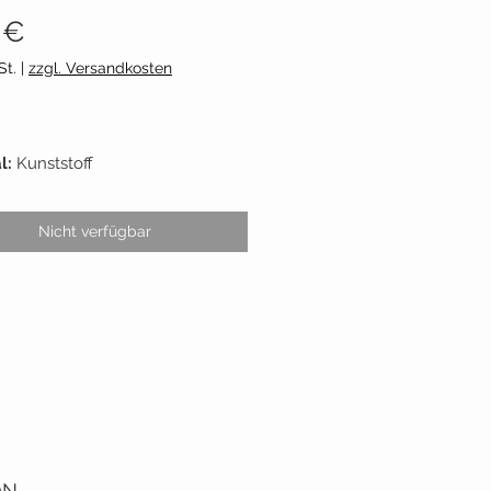
Preis
 €
St.
|
zzgl. Versandkosten
l:
Kunststoff
bschneider:
Metallklinge
gsinhalt:
1 Stück
Nicht verfügbar
n:
2mm - 10mm
nt:
Lana Grossa
ON