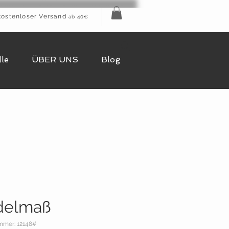
kostenloser Versand
ab 40€
le
ÜBER UNS
Blog
delmaß
mmer: 12148#