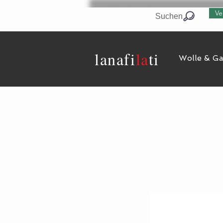
Ve
Suchen
lanaf
i
la
ti
Wolle & G