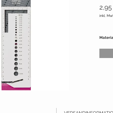
2,95
inkl. Mw
Materia
Fadena
Packun
Stärke
Liefera
VERSANDINFORMATI