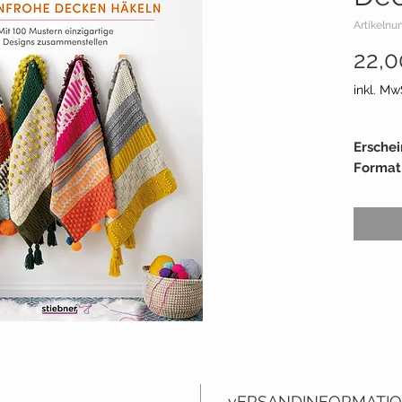
Artikeln
22,0
inkl. Mw
Erschei
Format
Seiten:
Liefera
ISBN-
Autorin
vERSANDINFORMATI