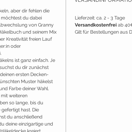
eln, aber dir fehlen die
r möchtest du dabei
Lieferzeit: ca. 2 - 3 Tage
Abwechslung von Granny
Versandkostenfrei
ab 40
Häkelbuch und seinem Mix
Gilt für Bestellungen aus
r Kreativität freien Lauf
er:in oder
.
kelns ist ganz einfach. Je
uchst du dir zunächst
 deinen ersten Decken-
wünschten Muster häkelst
e und Farbe deiner Wahl.
 mit weiteren
en so lange, bis du
gefertigt hast. Die
ähst du anschließend
u deine einzigartige und
Häkeldecke kreiert.