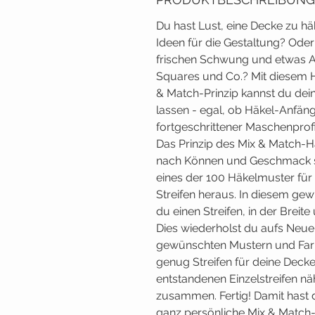
Du hast Lust, eine Decke zu häk
Ideen für die Gestaltung? Ode
frischen Schwung und etwas 
Squares und Co.? Mit diesem 
& Match-Prinzip kannst du deine
lassen - egal, ob Häkel-Anfäng
fortgeschrittener Maschenprofi
Das Prinzip des Mix & Match-Hä
nach Können und Geschmack s
eines der 100 Häkelmuster für
Streifen heraus. In diesem ge
du einen Streifen, in der Breit
Dies wiederholst du aufs Neue
gewünschten Mustern und Farb
genug Streifen für deine Decke 
entstandenen Einzelstreifen n
zusammen. Fertig! Damit hast d
ganz persönliche Mix & Match-