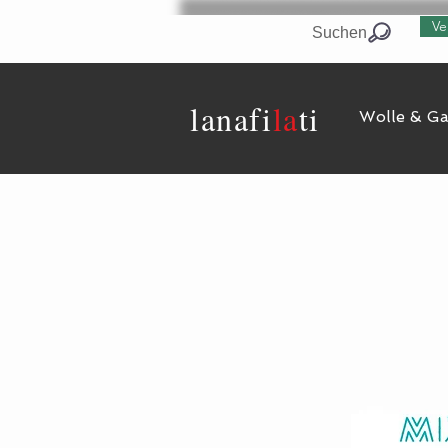
Ve
Suchen
lanaf
i
la
ti
Wolle & G