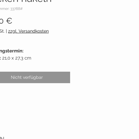
ummer: 33788#
Preis
0 €
St.
|
zzgl. Versandkosten
ngstermin:
:
21,0 x 27,3 cm
144 Seiten
nt:
Stiebner Verlag
Nicht verfügbar
Nummer
:
978-3-8307-2143-7
:
Esme Crick
ON