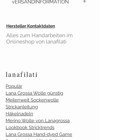
vERSANDINFORMATION
Dahlbeck. Löwenzahn,
Rittersporn,
Lavendel, Vergißmeinnicht,
Lieferzeit: ca. 2 - 3 Tage
Hersteller Kontaktdaten
Schlüssel-, Gänse-, Glocken-
Versandkostenfrei
ab 40€
und Butterblumen - ein
Alles zum Handarbeiten im
Einkaufswert
Onlineshop von lanafilati
wunderschöner Blütenreigen.
Gilt für Bestellungen aus
Deutschland
lanafilati
Populär
Lana Grossa Wolle günstig
Meilenweit Sockenwolle
Strickanleitung
Häkelnadeln
Merino Wolle von Lanagrossa
Lookbook Stricktrends
Lana Grossa Hand-dyed Garne