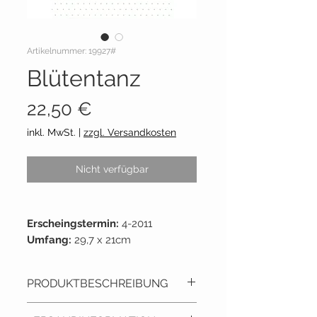
Artikelnummer: 19927#
Blütentanz
Preis
22,50 €
inkl. MwSt.
|
zzgl. Versandkosten
Nicht verfügbar
Erscheingstermin:
4-2011
Umfang:
29,7 x 21cm
Seiten:
72 Seiten
Lieferant:
Fingerhut C.Dahlbeck
PRODUKTBESCHREIBUNG
Gestickte Blüten von Christiane