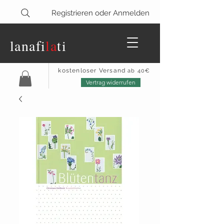
Registrieren oder Anmelden
lanaf
i
la
ti
kostenloser Versand
ab 40€
Vertrag widerrufen